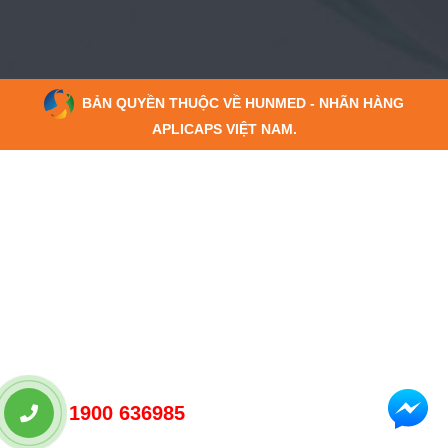
BẢN QUYỀN THUỘC VỀ HUNMED - NHÃN HÀNG
APLICAPS VIỆT NAM.
1900 636985