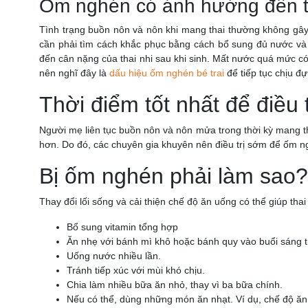
Ốm nghén có ảnh hưởng đến t
Tình trạng buồn nôn và nôn khi mang thai thường không gây 
cần phải tìm cách khắc phục bằng cách bổ sung đủ nước và
đến cân nặng của thai nhi sau khi sinh. Mất nước quá mức có
nên nghĩ đây là
dấu hiệu ốm nghén bé trai
để tiếp tục chịu đ
Thời điểm tốt nhất để điều 
Người mẹ liên tục buồn nôn và nôn mửa trong thời kỳ mang th
hơn. Do đó, các chuyên gia khuyên nên điều trị sớm để ốm 
Bị ốm nghén phải làm sao?
Thay đổi lối sống và cải thiện chế độ ăn uống có thể giúp th
Bổ sung vitamin tổng hợp
Ăn nhẹ với bánh mì khô hoặc bánh quy vào buổi sáng tr
Uống nước nhiều lần.
Tránh tiếp xúc với mùi khó chịu.
Chia làm nhiều bữa ăn nhỏ, thay vì ba bữa chính.
Nếu có thể, dùng những món ăn nhạt. Ví dụ, chế độ ăn