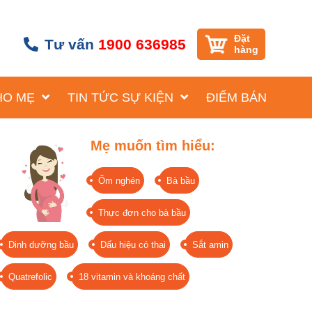
Đặt
Tư vấn
1900 636985
hàng
HO MẸ
TIN TỨC SỰ KIỆN
ĐIỂM BÁN
Mẹ muốn tìm hiểu:
Ốm nghén
Bà bầu
Thực đơn cho bà bầu
Dinh dưỡng bầu
Dấu hiệu có thai
Sắt amin
Quatrefolic
18 vitamin và khoáng chất