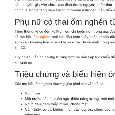
các chuyên gia vẫn chưa xác định được nguyên nhân thật s
chính là sự gia tăng hàm lượng hormone estrogen, dẫn đến 
Phụ nữ có thai ốm nghén t
Theo thống kê có đến 70% chị em chị buồn nôn trong giai đo
số mẹ bầu
ốm nghén
mới bắt đầu cảm thấy khỏe khoắn dần
sớm vào khoảng tuần 4 – 6 khi phôi thai đã ổn định trong 
8 – 12.
Tuy nhiên, vẫn có những trường hợp bà bầu tiếp tục chiến đấ
khi sinh nở.
Triệu chứng và biểu hiện 
Các mẹ bầu ốm nghén thường gặp phải các vấn đề sau:
Nôn mửa
Mất nước, tiểu ít, buồn ngủ, thiếu năng lượng, mệt mỏi
Nhức đầu, cảm thấy lơ mơ, chóng mặt
Cảm thấy sợ và không thích các loại thịt sống, các l
nặng mùi