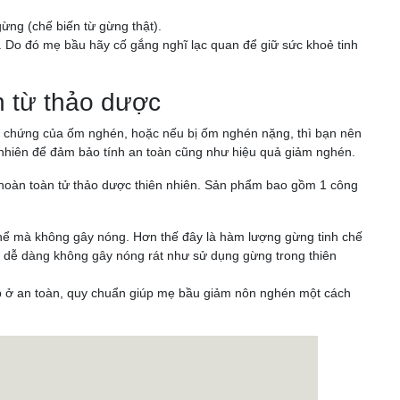
ừng (chế biến từ gừng thật).
. Do đó mẹ bầu hãy cố gắng nghĩ lạc quan để giữ sức khoẻ tinh
 từ thảo dược
iệu chứng của ốm nghén, hoặc nếu bị ốm nghén nặng, thì bạn nên
 nhiên để đảm bảo tính an toàn cũng như hiệu quả giảm nghén.
hoàn toàn tử thảo dược thiên nhiên. Sản phẩm bao gồm 1 công
hể mà không gây nóng. Hơn thế đây là hàm lượng gừng tinh chế
u dễ dàng không gây nóng rát như sử dụng gừng trong thiên
 ở an toàn, quy chuẩn giúp mẹ bầu giảm nôn nghén một cách