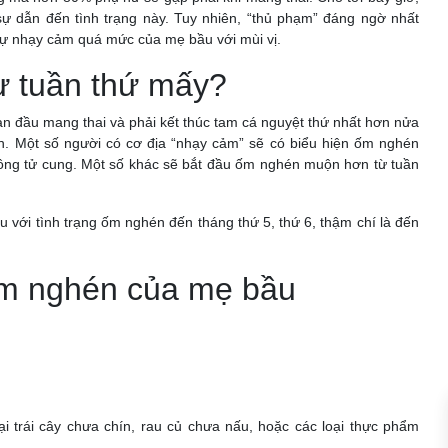
ự dẫn đến tình trạng này. Tuy nhiên, “thủ phạm” đáng ngờ nhất
sự nhạy cảm quá mức của mẹ bầu với mùi vị.
ừ tuần thứ mấy?
ạn đầu mang thai và phải kết thúc tam cá nguyệt thứ nhất hơn nửa
. Một số người có cơ địa “nhạy cảm” sẽ có biểu hiện ốm nghén
buồng tử cung. Một số khác sẽ bắt đầu ốm nghén muộn hơn từ tuần
u với tình trạng ốm nghén đến tháng thứ 5, thứ 6, thậm chí là đến
ốm nghén của mẹ bầu
oại trái cây chưa chín, rau củ chưa nấu, hoặc các loại thực phẩm