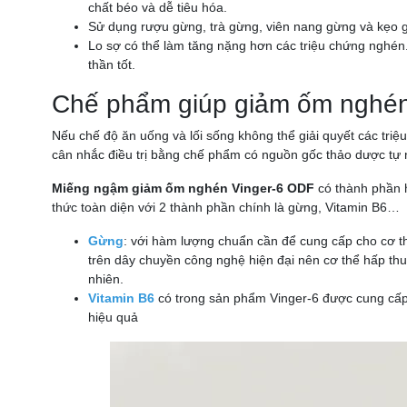
chất béo và dễ tiêu hóa.
Sử dụng rượu gừng, trà gừng, viên nang gừng và kẹo g
Lo sợ có thể làm tăng nặng hơn các triệu chứng nghén
thần tốt.
Chế phẩm giúp giảm ốm nghén
Nếu chế độ ăn uống và lối sống không thể giải quyết các tr
cân nhắc điều trị bằng chế phẩm có nguồn gốc thảo dược tự
Miếng ngậm giảm ốm nghén Vinger-6 ODF
có thành phần 
thức toàn diện với 2 thành phần chính là gừng, Vitamin B6…
Gừng
: với hàm lượng chuẩn cần để cung cấp cho cơ t
trên dây chuyền công nghệ hiện đại nên cơ thể hấp th
nhiên.
Vitamin B6
có trong sản phẩm Vinger-6 được cung cấp
hiệu quả