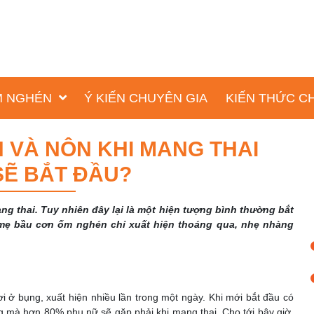
ỐM NGHÉN
Ý KIẾN CHUYÊN GIA
KIẾN THỨC C
 VÀ NÔN KHI MANG THAI
SẼ BẮT ĐẦU?
ang thai. Tuy nhiên đây lại là một hiện tượng bình thường bắt
 mẹ bầu cơn ốm nghén chỉ xuất hiện thoáng qua, nhẹ nhàng
i ở bụng, xuất hiện nhiều lần trong một ngày. Khi mới bắt đầu có
ợng mà hơn 80% phụ nữ sẽ gặp phải khi mang thai. Cho tới bây giờ,