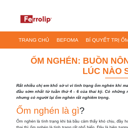
TRANG CHỦ
BEFOMA
BÍ QUYẾT TRỊ 
ỐM NGHÉN: BUỒN NÔN
LÚC NÀO 
Rất nhiều chị em khổ sở vì vì tình trạng ốm nghén khi m
đầu sớm nhất từ tuần thứ 4 - 6 của thai kỳ. Có những
nhưng có người lại ốm nghén rất nghiêm trọng.
Ốm nghén là gì
?
Ốm nghén là tình trạng khi bà bầu cảm thấy khó chịu, đầy hơ
thai thì ốm nghén là tình trạng rất phổ biến. Đây là hiện tư