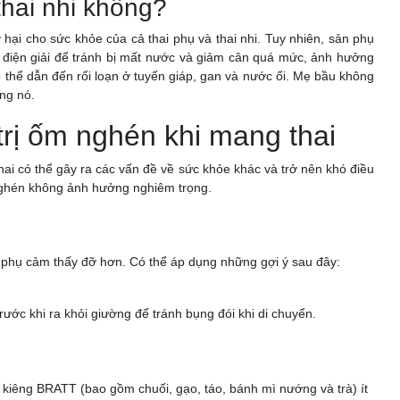
hai nhi không?
hại cho sức khỏe của cả thai phụ và thai nhi. Tuy nhiên, sản phụ
 điện giải để tránh bị mất nước và giảm cân quá mức, ảnh hưởng
 thể dẫn đến rối loạn ở tuyến giáp, gan và nước ối. Mẹ bầu không
ựng nó.
trị ốm nghén khi mang thai
ai có thể gây ra các vấn đề về sức khỏe khác và trở nên khó điều
nghén không ảnh hưởng nghiêm trọng.
ai phụ cảm thấy đỡ hơn. Có thể áp dụng những gợi ý sau đây:
ước khi ra khỏi giường để tránh bụng đói khi di chuyển.
 kiêng BRATT (bao gồm chuối, gạo, táo, bánh mì nướng và trà) ít