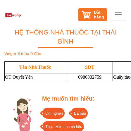
Đặt
hàng
HỆ THỐNG NHÀ THUỐC TẠI THÁI
BÌNH
Vinger 6 mua ở đâu
Tên Nhà Thuốc
SĐT
QT Quyết Yến
0986332759
Quầy thuố
Mẹ muốn tìm hiểu:
Ốm nghén
Bà bầu
Thực đơn cho bà bầu