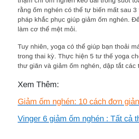
thậm chí ốm nghén kéo dài trong suốt toà
rằng ốm nghén có thể tự biến mất sau 3
pháp khắc phục giúp giảm ốm nghén. Để 
làm cơ thể mệt mỏi.
Tuy nhiên, yoga có thể giúp bạn thoải m
trong thai kỳ. Thực hiện 5 tư thế yoga 
thư giãn và giảm ốm nghén, dập tắt các 
Xem Thêm:
Giảm ốm nghén: 10 cách đơn giả
Vinger 6 giảm ốm nghén : Tất cả t