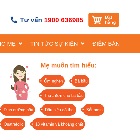
Đặt
Tư vấn
1900 636985
hàng
HO MẸ
TIN TỨC SỰ KIỆN
ĐIỂM BÁN
Mẹ muốn tìm hiểu:
Ốm nghén
Bà bầu
Thực đơn cho bà bầu
Dinh dưỡng bầu
Dấu hiệu có thai
Sắt amin
Quatrefolic
18 vitamin và khoáng chất