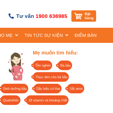
Đặt
Tư vấn
1900 636985
hàng
HO MẸ
TIN TỨC SỰ KIỆN
ĐIỂM BÁN
Mẹ muốn tìm hiểu:
Ốm nghén
Bà bầu
Thực đơn cho bà bầu
Dinh dưỡng bầu
Dấu hiệu có thai
Sắt amin
Quatrefolic
18 vitamin và khoáng chất