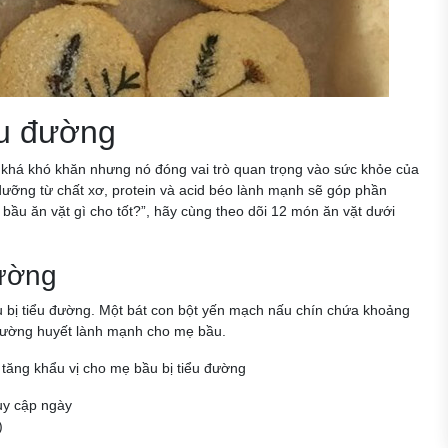
ểu đường
ể khá khó khăn nhưng nó đóng vai trò quan trọng vào sức khỏe của
dưỡng từ chất xơ, protein và acid béo lành mạnh sẽ góp phần
 bầu ăn vặt gì cho tốt?”, hãy cùng theo dõi 12 món ăn vặt dưới
ường
u bị tiểu đường. Một bát con bột yến mạch nấu chín chứa khoảng
 đường huyết lành mạnh cho mẹ bầu.
tăng khẩu vị cho mẹ bầu bị tiểu đường
ruy cập ngày
)