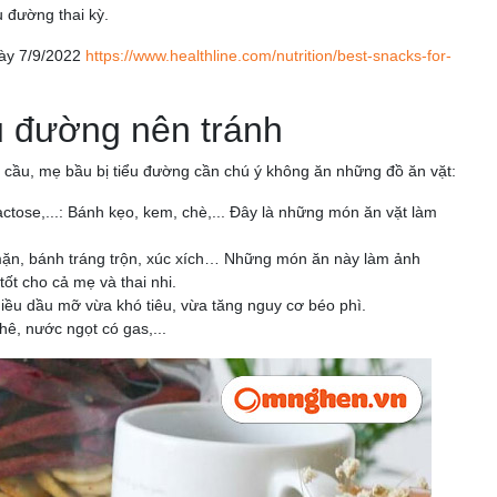
u đường thai kỳ.
gày 7/9/2022
https://www.healthline.com/nutrition/best-snacks-for-
u đường nên tránh
cầu, mẹ bầu bị tiểu đường cần chú ý không ăn những đồ ăn vặt:
tose,...: Bánh kẹo, kem, chè,... Đây là những món ăn vặt làm
mặn, bánh tráng trộn, xúc xích… Những món ăn này làm ảnh
ốt cho cả mẹ và thai nhi.
hiều dầu mỡ vừa khó tiêu, vừa tăng nguy cơ béo phì.
hê, nước ngọt có gas,...