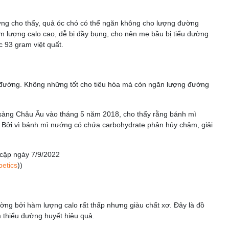
ng cho thấy, quả óc chó có thể ngăn không cho lượng đường
àm lượng calo cao, dễ bị đầy bụng, cho nên mẹ bầu bị tiểu đường
 93 gram việt quất.
u đường. Không những tốt cho tiêu hóa mà còn ngăn lượng đường
sàng Châu Âu vào tháng 5 năm 2018, cho thấy rằng bánh mì
Bởi vì bánh mì nướng có chứa carbohydrate phân hủy chậm, giải
y cập ngày 7/9/2022
betics
))
ường bởi hàm lượng calo rất thấp nhưng giàu chất xơ. Đây là đồ
m thiểu đường huyết hiệu quả.