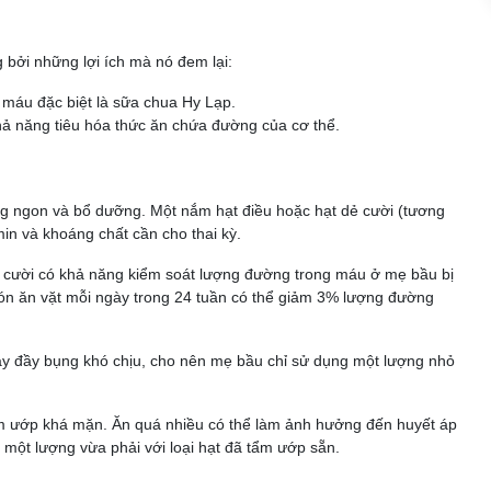
 bởi những lợi ích mà nó đem lại:
 máu đặc biệt là sữa chua Hy Lạp.
hả năng tiêu hóa thức ăn chứa đường của cơ thể.
ờng ngon và bổ dưỡng. Một nắm hạt điều hoặc hạt dẻ cười (tương
in và khoáng chất cần cho thai kỳ.
dẻ cười có khả năng kiểm soát lượng đường trong máu ở mẹ bầu bị
món ăn vặt mỗi ngày trong 24 tuần có thể giảm 3% lượng đường
gây đầy bụng khó chịu, cho nên mẹ bầu chỉ sử dụng một lượng nhỏ
ẩm ướp khá mặn. Ăn quá nhiều có thể làm ảnh hưởng đến huyết áp
 một lượng vừa phải với loại hạt đã tẩm ướp sẵn.