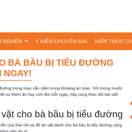
ỐM NGHÉN
Ý KIẾN CHUYÊN GIA
KIẾN THỨC C
HO BÀ BẦU BỊ TIỂU ĐƯỜNG
M NGAY!
g đường trong máu vẫn nằm trong khoảng an toàn. Với mong muốn
ết sự thèm ăn hay cơn đói mỗi ngày, hãy cùng theo dõi bài viết
vặt cho bà bầu bị tiểu đường
iển của thai nhi và đồ ăn vặt dành cho bà bầu bị tiểu đường cũng
ường nên ăn gì: