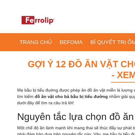
TRANG CHỦ
BEFOMA
BÍ QUYẾT TRỊ 
GỢI Ý 12 ĐỒ ĂN VẶT C
- XE
Mẹ bầu bị tiểu đường được phép ăn đồ ăn vặt miễn là lượn
tìm kiếm
đồ ăn vặt cho bà bầu bị tiểu đường
nhằm giải quy
dưới đây để tìm ra câu trả lời!
Nguyên tắc lựa chọn đồ ăn 
Một chế độ ăn lành mạnh khi mang thai sẽ thúc đẩy sự phát tr
phải đảm bảo dựa trên nguyên tắc này. Vậy, mẹ bầu bị tiểu đ