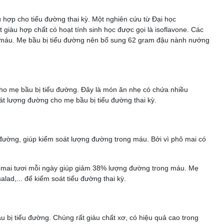
 hợp cho tiểu đường thai kỳ. Một nghiên cứu từ Đại học
giàu hợp chất có hoạt tính sinh học được gọi là isoflavone. Các
g máu. Mẹ bầu bị tiểu đường nên bổ sung 62 gram đậu nành nướng
cho mẹ bầu bị tiểu đường. Đây là món ăn nhẹ có chứa nhiều
át lượng đường cho mẹ bầu bị tiểu đường thai kỳ.
 đường, giúp kiểm soát lượng đường trong máu. Bởi vì phô mai có
 mai tươi mỗi ngày giúp giảm 38% lượng đường trong máu. Mẹ
lad,... để kiểm soát tiểu đường thai kỳ.
u bị tiểu đường. Chúng rất giàu chất xơ, có hiệu quả cao trong