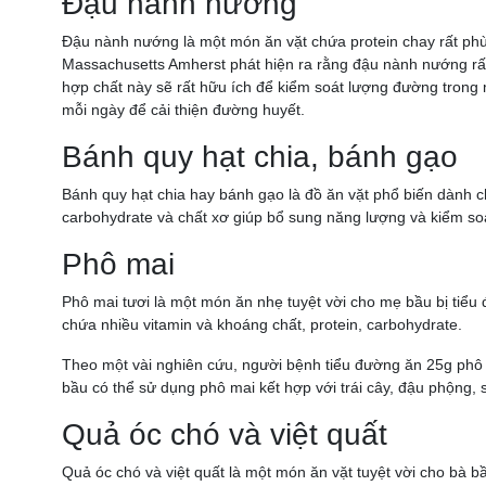
Đậu nành nướng
Đậu nành nướng là một món ăn vặt chứa protein chay rất phù
Massachusetts Amherst phát hiện ra rằng đậu nành nướng rất 
hợp chất này sẽ rất hữu ích để kiểm soát lượng đường tron
mỗi ngày để cải thiện đường huyết.
Bánh quy hạt chia, bánh gạo
Bánh quy hạt chia hay bánh gạo là đồ ăn vặt phổ biến dành 
carbohydrate và chất xơ giúp bổ sung năng lượng và kiểm so
Phô mai
Phô mai tươi là một món ăn nhẹ tuyệt vời cho mẹ bầu bị tiểu
chứa nhiều vitamin và khoáng chất, protein, carbohydrate.
Theo một vài nghiên cứu, người bệnh tiểu đường ăn 25g phô
bầu có thể sử dụng phô mai kết hợp với trái cây, đậu phộng, sa
Quả óc chó và việt quất
Quả óc chó và việt quất là một món ăn vặt tuyệt vời cho bà bầ