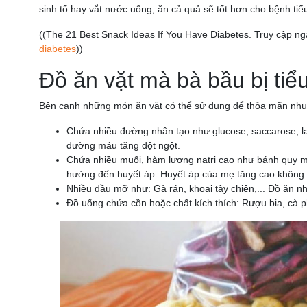
sinh tố hay vắt nước uống, ăn cả quả sẽ tốt hơn cho bệnh tiể
((The 21 Best Snack Ideas If You Have Diabetes. Truy cập n
diabetes
))
Đồ ăn vặt mà bà bầu bị tiể
Bên cạnh những món ăn vặt có thể sử dụng để thỏa mãn nhu 
Chứa nhiều đường nhân tạo như glucose, saccarose, lac
đường máu tăng đột ngột.
Chứa nhiều muối, hàm lượng natri cao như bánh quy 
hưởng đến huyết áp. Huyết áp của mẹ tăng cao không t
Nhiều dầu mỡ như: Gà rán, khoai tây chiên,... Đồ ăn n
Đồ uống chứa cồn hoặc chất kích thích: Rượu bia, cà p