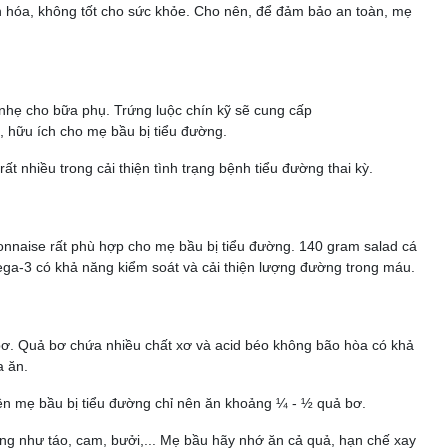
 hóa, không tốt cho sức khỏe. Cho nên, để đảm bảo an toàn, mẹ
 nhẹ cho bữa phụ. Trứng luộc chín kỹ sẽ cung cấp
, hữu ích cho mẹ bầu bị tiểu đường.
ất nhiều trong cải thiện tình trạng bệnh tiểu đường thai kỳ.
onnaise rất phù hợp cho mẹ bầu bị tiểu đường. 140 gram salad cá
a-3 có khả năng kiểm soát và cải thiện lượng đường trong máu.
 bơ. Quả bơ chứa nhiều chất xơ và acid béo không bão hòa có khả
a ăn.
ên mẹ bầu bị tiểu đường chỉ nên ăn khoảng ¼ - ½ quả bơ.
ường như táo, cam, bưởi,... Mẹ bầu hãy nhớ ăn cả quả, hạn chế xay