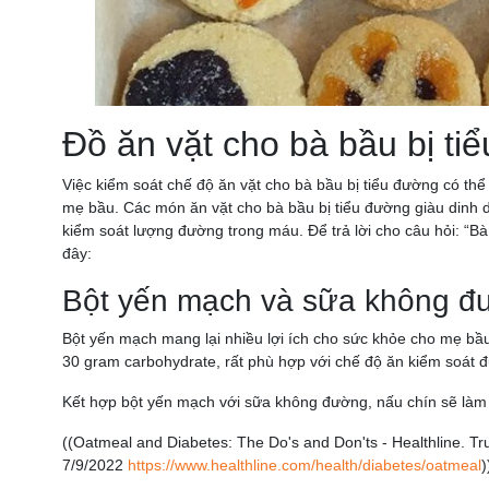
Đồ ăn vặt cho bà bầu bị ti
Việc kiểm soát chế độ ăn vặt cho bà bầu bị tiểu đường có th
mẹ bầu. Các món ăn vặt cho bà bầu bị tiểu đường giàu dinh 
kiểm soát lượng đường trong máu. Để trả lời cho câu hỏi: “Bà
đây:
Bột yến mạch và sữa không đ
Bột yến mạch mang lại nhiều lợi ích cho sức khỏe cho mẹ bầ
30 gram carbohydrate, rất phù hợp với chế độ ăn kiểm soát
Kết hợp bột yến mạch với sữa không đường, nấu chín sẽ làm 
((Oatmeal and Diabetes: The Do's and Don'ts - Healthline. T
7/9/2022
https://www.healthline.com/health/diabetes/oatmeal
)