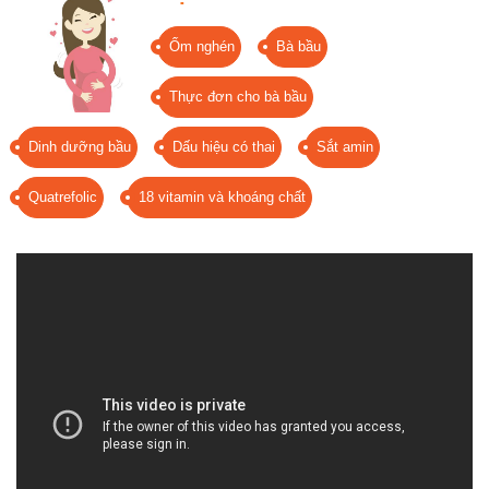
Ốm nghén
Bà bầu
Thực đơn cho bà bầu
Dinh dưỡng bầu
Dấu hiệu có thai
Sắt amin
Quatrefolic
18 vitamin và khoáng chất