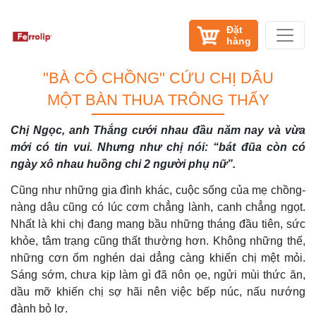
Đặt
hàng
"BÀ CÔ CHỒNG" CỨU CHỊ DÂU
MỘT BÀN THUA TRÔNG THẤY
Chị Ngọc, anh Thắng cưới nhau đầu năm nay và vừa
mới có tin vui. Nhưng như chị nói: “bát đũa còn có
ngày xô nhau huồng chi 2 người phụ nữ”.
Cũng như những gia đình khác, cuộc sống của mẹ chồng-
nàng dâu cũng có lúc cơm chẳng lành, canh chẳng ngọt.
Nhất là khi chị đang mang bầu những tháng đầu tiên, sức
khỏe, tâm trạng cũng thất thường hơn. Không những thế,
những cơn ốm nghén dai dẳng càng khiến chị mệt mỏi.
Sáng sớm, chưa kịp làm gì đã nôn ọe, ngửi mùi thức ăn,
dầu mỡ khiến chị sợ hãi nên việc bếp núc, nấu nướng
đành bỏ lơ.