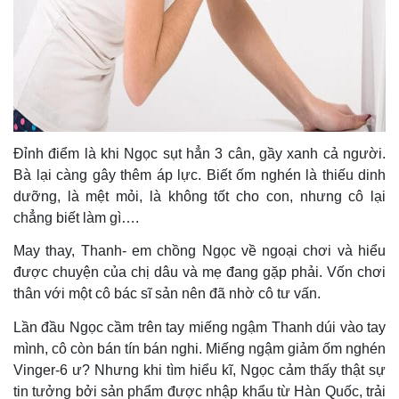
Đỉnh điểm là khi Ngọc sụt hẳn 3 cân, gầy xanh cả người.
Bà lại càng gây thêm áp lực. Biết ốm nghén là thiếu dinh
dưỡng, là mệt mỏi, là không tốt cho con, nhưng cô lại
chẳng biết làm gì….
May thay, Thanh- em chồng Ngọc về ngoại chơi và hiểu
được chuyện của chị dâu và mẹ đang gặp phải. Vốn chơi
thân với một cô bác sĩ sản nên đã nhờ cô tư vấn.
Lần đầu Ngọc cầm trên tay miếng ngậm Thanh dúi vào tay
mình, cô còn bán tín bán nghi. Miếng ngậm giảm ốm nghén
Vinger-6 ư? Nhưng khi tìm hiểu kĩ, Ngọc cảm thấy thật sự
tin tưởng bởi sản phẩm được nhập khẩu từ Hàn Quốc, trải