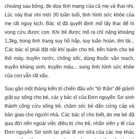
choáng sau bỏng, đe dọa tính mạng của cả mẹ và thai nhi.
Lúc này thai nhi mới 30 tuần tuổi, tình hình sức khỏe của
mẹ rất nguy kịch. Bác sĩ đã quyết định mổ lấy thai để hi
vọng cứu được con. Khi trẻ được mổ ra chỉ nặng khoảng
1,3kg, trong tình trạng suy hô hấp, suy tuần hoàn, tím tái...
Các bác sĩ phải đặt nội khí quản cho trẻ, tiến hành cho bé
thở máy, truyền nước, chống sốc, dùng thuốc vận mạch,
truyền kháng sinh, truyền máu... song tình hình sức khỏe
của con vẫn rất xấu.
Sau gần một tháng kiên trì chiến đấu với “tử thần” để giành
giật sự sống cho bé, các y bác sĩ của Đơn nguyên Sơ sinh
thành công cứu sống trẻ, chăm sóc bé dần cứng cáp và
bàn giao cho người nhà. Các bác sĩ cho biết, do mẹ bé đã
qua đời nên ngoài việc điều trị cho trẻ, nhân viên y tế của
Đơn nguyên Sơ sinh lại phải đi xin sữa của các mẹ khác