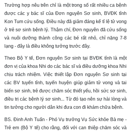
Trường hợp nêu trên chỉ là một trong số rất nhiều ca bệnh
được các y bác sĩ của Đơn nguyên Sơ sinh, BVĐK tỉnh
Kon Tum cứu sống. Điều này đã giảm đáng kể tỉ lệ tử vong
ở trẻ sơ sinh bệnh lý. Thậm chí, Đơn nguyên đã cứu sống
và nuôi dưỡng thành công các bé rất nhỏ, chỉ nặng 7-8
lạng - đây là điều không tưởng trước đây.
Theo Bộ Y tế, Đơn nguyên Sơ sinh tại BVĐK tỉnh là một
đơn vị của khoa Nhi do các bác sĩ và điều dưỡng khoa Nhi
chịu trách nhiệm. Việc thiết lập Đơn nguyên Sơ sinh tại
các BV tuyến tỉnh, tuyến huyện giúp giảm tử vong và tai
biến sơ sinh, trẻ được chăm sóc thiết yếu, hồi sức sơ sinh,
điều trị các bệnh lý sơ sinh... Từ đó tạo nên sự hài lòng và
tin tưởng cho người dân khi đưa con đi khám chữa bệnh.
BS. Đinh Anh Tuấn - Phó Vụ trưởng Vụ Sức khỏe Bà mẹ -
Trẻ em (Bộ Y tế) cho rằng, đối với can thiệp chăm sóc và