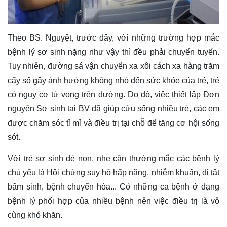
Theo BS. Nguyệt, trước đây, với những trường hợp mắc
bệnh lý sơ sinh nặng như vậy thì đều phải chuyển tuyến.
Tuy nhiên, đường sá vận chuyển xa xôi cách xa hàng trăm
cấy số gây ảnh hưởng không nhỏ đến sức khỏe của trẻ, trẻ
có nguy cơ tử vong trên đường. Do đó, việc thiết lập Đơn
nguyên Sơ sinh tại BV đã giúp cứu sống nhiều trẻ, các em
được chăm sóc tỉ mỉ và điều trị tại chỗ để tăng cơ hội sống
sót.
Với trẻ sơ sinh đẻ non, nhẹ cân thường mắc các bệnh lý
chủ yếu là Hội chứng suy hô hấp nặng, nhiễm khuẩn, dị tật
bẩm sinh, bệnh chuyển hóa... Có những ca bệnh ở dạng
bệnh lý phối hợp của nhiều bệnh nên việc điều trị là vô
cùng khó khăn.