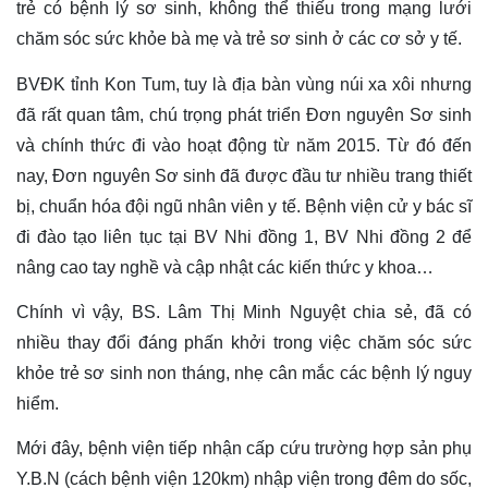
trẻ có bệnh lý sơ sinh, không thể thiếu trong mạng lưới
chăm sóc sức khỏe bà mẹ và trẻ sơ sinh ở các cơ sở y tế.
BVĐK tỉnh Kon Tum, tuy là địa bàn vùng núi xa xôi nhưng
đã rất quan tâm, chú trọng phát triển Đơn nguyên Sơ sinh
và chính thức đi vào hoạt động từ năm 2015. Từ đó đến
nay, Đơn nguyên Sơ sinh đã được đầu tư nhiều trang thiết
bị, chuẩn hóa đội ngũ nhân viên y tế. Bệnh viện cử y bác sĩ
đi đào tạo liên tục tại BV Nhi đồng 1, BV Nhi đồng 2 để
nâng cao tay nghề và cập nhật các kiến thức y khoa…
Chính vì vậy, BS. Lâm Thị Minh Nguyệt chia sẻ, đã có
nhiều thay đổi đáng phấn khởi trong việc chăm sóc sức
khỏe trẻ sơ sinh non tháng, nhẹ cân
mắc
các bệnh lý nguy
hiểm.
Mới đây, bệnh viện tiếp nhận cấp cứu trường hợp sản phụ
Y.B.N (cách bệnh viện 120km) nhập viện trong đêm do sốc,